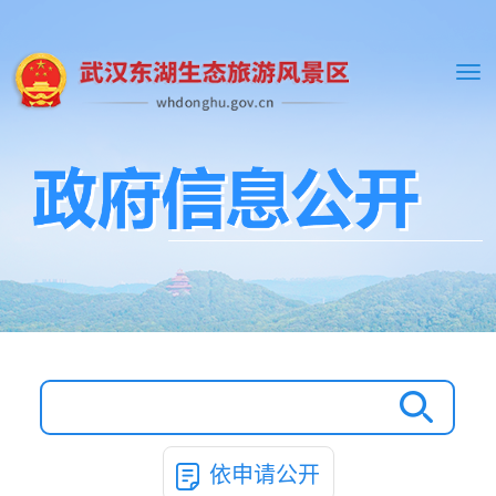
依申请公开