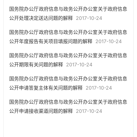
国务院办公厅政府信息与政务公开办公室关于政府信息
公开处理决定送达问题的解释
2017-10-24
国务院办公厅政府信息与政务公开办公室关于政府信息
公开年度报告有关项目填报问题的解释
2017-10-24
国务院办公厅政府信息与政务公开办公室关于政府信息
公开期限有关问题的解释
2017-10-24
国务院办公厅政府信息与政务公开办公室关于政府信息
公开申请答复主体有关问题的解释
2017-10-24
国务院办公厅政府信息与政务公开办公室关于政府信息
公开申请接收渠道问题的解释
2017-10-24