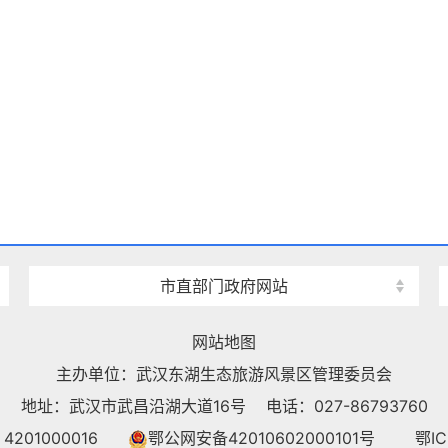
上规模最大、品种最全的荷花品种资源圃
十余种，樱花树万余株，为世界三大赏樱
绝美的东湖绿道。
绿道
总长度
105公里
级旅游景区绿道。依托山、林、泽、园、
而设计形成的7段景观绿道、10大明星节点
大小驿站，充分展现了怡然东湖畔、行吟
市直部门政府网站
入选“联合国人居署中国改善城市公共空间
网站地图
东湖风景区作为武汉市的生态旅游功
主办单位：武汉东湖生态旅游风景区管理委员会
入全市核算。2025年，东湖风景区接待游客
地址：武汉市武昌沿湖大道16号
电话：027-86793760
01000016
鄂公网安备42010602000101号
鄂IC