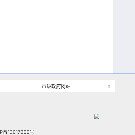
；樱花园拥有樱花品种五
胜地之一。
，是国内首条城区内
5A
岛、堤、田、湾自然风貌
、25处景观亮点、27个
山水间的设计理念，成功
市级政府网站
示范项目”。
能区，相关经济指标未纳
2712.59万人次、实现
P备13017300号