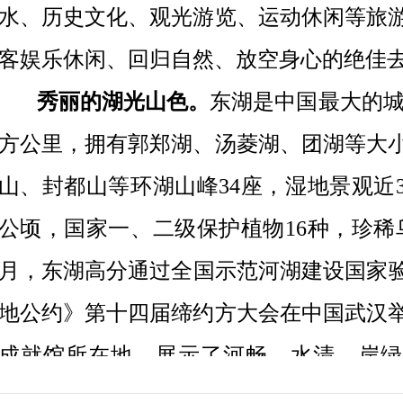
水、历史文化、观光游览、运动休闲等旅
客娱乐
休闲
、回归自然、放空身心的绝佳
秀丽的湖光山色。
东湖是中国最大的
方公里，拥有郭郑湖、汤菱湖、团湖等大小
山、封都山等环湖山峰
34座，湿地景观近3
公顷，国家一、二级保护植物16种，珍稀鸟类
月，东湖高分通过全国示范河湖建设国家验收
地公约》第十四届缔约方大会在中国武汉
成就馆所在地，展示了河畅、水清、岸绿
本。