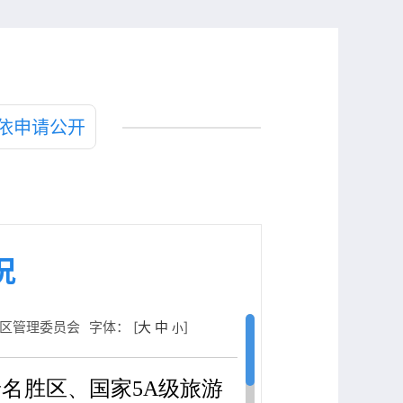
依申请公开
况
区管理委员会
字体： [
大
中
]
小
名胜区、国家5A级旅游