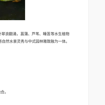
莲叶翠浪翻涌，菖蒲、芦苇、睡莲等水生植物
将自然水景灵秀与中式园林雅致融为一体。
融合。