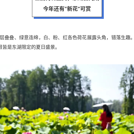
今年还有“新花”可赏
层叠叠、绿意连绵，白、粉、红各色荷花展露头角，错落生趣
眼皆是东湖限定的夏日盛景。