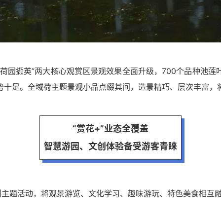
“荷园撷英”两大核心观赏区景观效果全面升级，700个品种池
势十足。全域荷主题景观小品点缀其间，造景精巧、层次丰富，
“赏花+”业态全覆盖
智慧游园、文创体验备受游客青睐
系列主题活动，将观景游览、文化学习、趣味游玩、特色美食相互