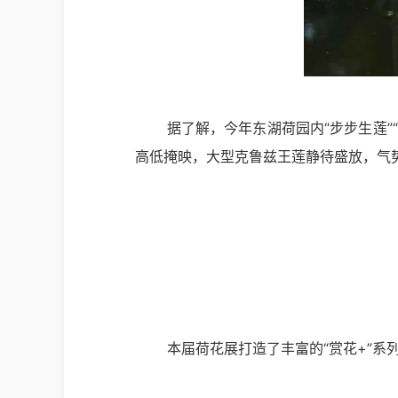
据了解，今年东湖荷园内“步步生莲”
高低掩映，大型克鲁兹王莲静待盛放，气
本届荷花展打造了丰富的“赏花+”