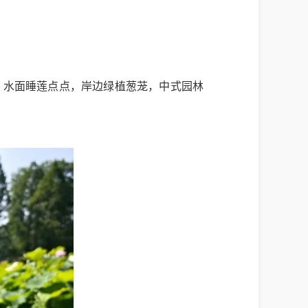
。水面睡莲点点，岸边绿植葱茏，中式园林