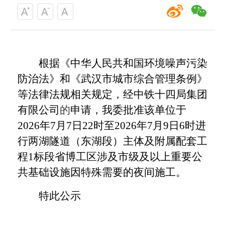
根据《中华人民共和国环境噪声污染
防治法》和《武汉市城市综合管理条例》
等法律法规相关规定，经
中铁十四局集团
有限公司
的
申请，我
委
批准该单位于
2
026
年
7
月
7
日
22
时至
20
26
年
7
月
9
日
6
时进
行
两湖隧道（东湖段）主体及附属配套工
程
1标段省博工区涉及市级及以上重要公
共基础设施因特殊需要的夜间施工。
特此公示