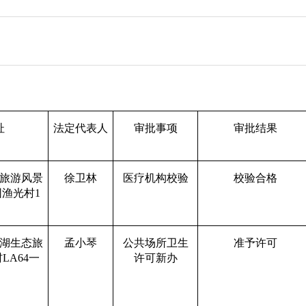
址
法定代表人
审批事项
审批结果
旅游风景
徐卫林
医疗机构校验
校验合格
园渔光村
1
湖生态旅
孟小琴
公共场所卫生
准予许可
村
LA64一
许可新办